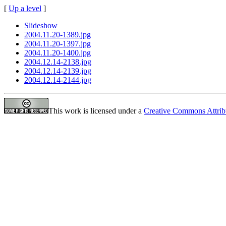
[
Up a level
]
Slideshow
2004.11.20-1389.jpg
2004.11.20-1397.jpg
2004.11.20-1400.jpg
2004.12.14-2138.jpg
2004.12.14-2139.jpg
2004.12.14-2144.jpg
This work is licensed under a
Creative Commons Attrib