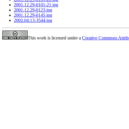
2001.12.29-0101-21.jpg
2001.12.29-0123.jpg
2001.12.29-0145.jpg
2002.04.13-3544.jpg
This work is licensed under a
Creative Commons Attrib