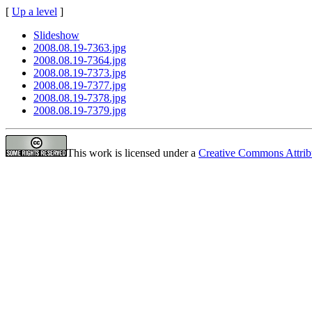
[
Up a level
]
Slideshow
2008.08.19-7363.jpg
2008.08.19-7364.jpg
2008.08.19-7373.jpg
2008.08.19-7377.jpg
2008.08.19-7378.jpg
2008.08.19-7379.jpg
This work is licensed under a
Creative Commons Attrib