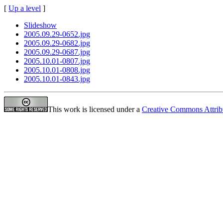
[
Up a level
]
Slideshow
2005.09.29-0652.jpg
2005.09.29-0682.jpg
2005.09.29-0687.jpg
2005.10.01-0807.jpg
2005.10.01-0808.jpg
2005.10.01-0843.jpg
This work is licensed under a
Creative Commons Attrib